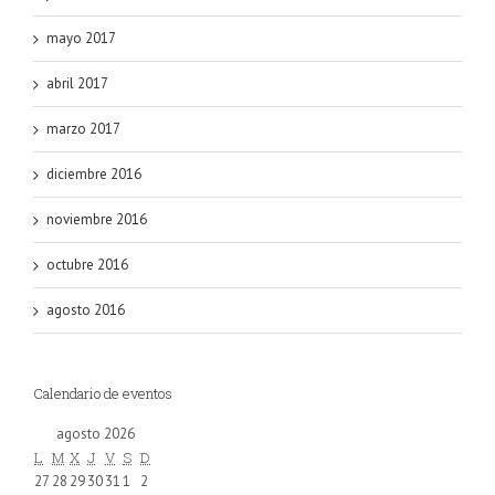
mayo 2017
abril 2017
marzo 2017
diciembre 2016
noviembre 2016
octubre 2016
agosto 2016
Calendario de eventos
agosto 2026
lunes
martes
miércoles
jueves
viernes
sábado
domingo
L
M
X
J
V
S
D
27/07/2026
28/07/2026
29/07/2026
30/07/2026
31/07/2026
01/08/2026
02/08/2026
27
28
29
30
31
1
2