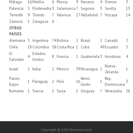
Málaga
16
Melilla
6
Murcia
9
Navarra
4
Orense
3
Palencia
5
Pontevedra
3
Salamanca
7
Segovia
3
Sevilla
13
Tenerife
9
Toledo
7
Valencia
17
Valladolid
7
Vizcaya
14
Zamora
1
Zaragoza
6
OTROS
PAÍSES
Alemania
3
Argentina
74
Bolivia
2
Brasil
2
Canadá
2
Chile
18
Colombia
58
Costa Rica
1
Cuba
49
Ecuador
5
El
Estados
4
8
Francia
1
Guatemala
3
Honduras
4
Salvador
Unidos
Nueva
Israel
2
Italia
2
México
39
Nicaragua
2
1
Zelanda
Países
Reino
Rep.
1
Paraguay
2
Perú
16
1
3
Bajos
Unido
Dominicana
Rumanía
1
Suecia
1
Suiza
1
Uruguay
7
Venezuela
26
Copyright © 2016 Encarna León