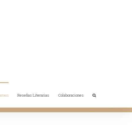
tamen
Reseñas Literarias
Colaboraciones
Inicio
/
2018