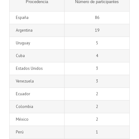
Procedencia
Número de participantes
España
86
Argentina
19
Uruguay
5
Cuba
4
Estados Unidos
3
Venezuela
3
Ecuador
2
Colombia
2
México
2
Perú
1