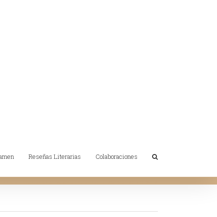
tamen
Reseñas Literarias
Colaboraciones
Inicio
/
Presentación de "Volver a Chafarinas"
/
20210427_201340_067 (3)