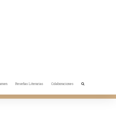
tamen
Reseñas Literarias
Colaboraciones
Inicio
/
Antologías
/
Encarna León