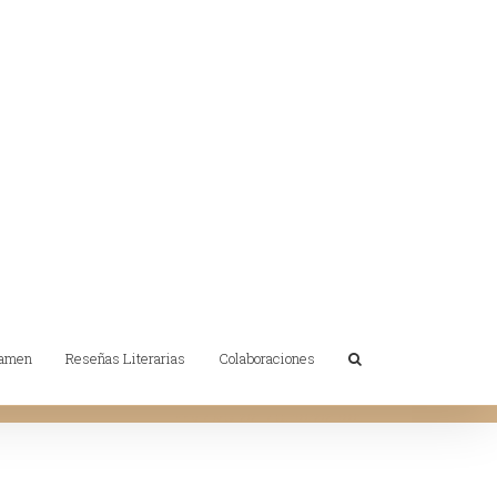
tamen
Reseñas Literarias
Colaboraciones
Inicio
/
Acta 2021
/
CCI10072021_0001