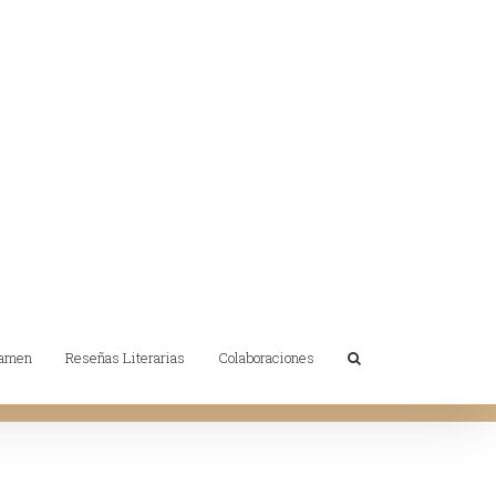
tamen
Reseñas Literarias
Colaboraciones
Inicio
/
Otras Publicaciones
/
Himno IES M. Fernández. Partitura